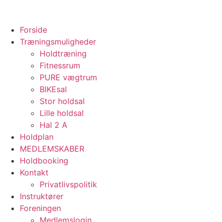
Skip
to
content
Forside
Træningsmuligheder
Holdtræning
Fitnessrum
PURE vægtrum
BIKEsal
Stor holdsal
Lille holdsal
Hal 2 A
Holdplan
MEDLEMSKABER
Holdbooking
Kontakt
Privatlivspolitik
Instruktører
Foreningen
Medlemslogin