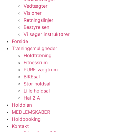
Vedtægter
Visioner
Retningslinjer
Bestyrelsen
Vi søger instruktører
Forside
Træningsmuligheder
Holdtræning
Fitnessrum
PURE vægtrum
BIKEsal
Stor holdsal
Lille holdsal
Hal 2 A
Holdplan
MEDLEMSKABER
Holdbooking
Kontakt