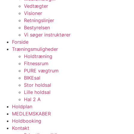
Vedtægter
Visioner
Retningslinjer
Bestyrelsen
Vi søger instruktører
Forside
Træningsmuligheder
Holdtræning
Fitnessrum
PURE vægtrum
BIKEsal
Stor holdsal
Lille holdsal
Hal 2 A
Holdplan
MEDLEMSKABER
Holdbooking
Kontakt