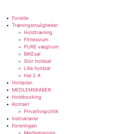
Skip
to
content
Forside
Træningsmuligheder
Holdtræning
Fitnessrum
PURE vægtrum
BIKEsal
Stor holdsal
Lille holdsal
Hal 2 A
Holdplan
MEDLEMSKABER
Holdbooking
Kontakt
Privatlivspolitik
Instruktører
Foreningen
Medlemslogin