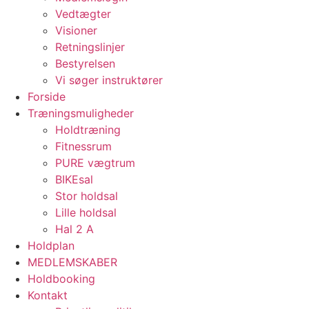
Vedtægter
Visioner
Retningslinjer
Bestyrelsen
Vi søger instruktører
Forside
Træningsmuligheder
Holdtræning
Fitnessrum
PURE vægtrum
BIKEsal
Stor holdsal
Lille holdsal
Hal 2 A
Holdplan
MEDLEMSKABER
Holdbooking
Kontakt