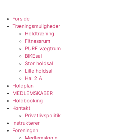
Skip
to
content
Forside
Træningsmuligheder
Holdtræning
Fitnessrum
PURE vægtrum
BIKEsal
Stor holdsal
Lille holdsal
Hal 2 A
Holdplan
MEDLEMSKABER
Holdbooking
Kontakt
Privatlivspolitik
Instruktører
Foreningen
Medlemslogin